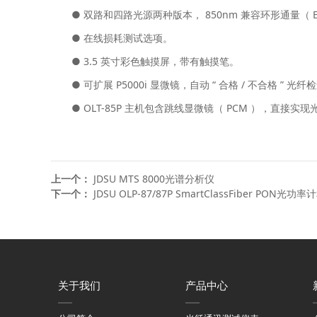
● 双路和四路光源两种版本， 850nm 兼容环形通量（ E
● 在线损耗测试选项。
● 3.5 英寸彩色触摸屏，带有触摸笔。
● 可扩展 P5000i 显微镜，自动 “ 合格 / 不合格 ” 
● OLT-85P 主机包含跳线显微镜（ PCM ），直接
上一个：
JDSU MTS 8000光谱分析仪
下一个：
JDSU OLP-87/87P SmartClassFiber PON
关于我们
产品中心