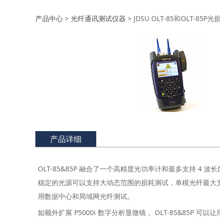
JDSU OLT-85和O
产品中心
>
光纤通讯测试仪器
>
JDSU OLT-85和OLT-85
产品详细
OLT-85&85P 融合了一个高精度光功率计和最多支持
稳定的光源可以支持大动态范围的损耗测试，单模光纤最大支持
用数据中心和局域网光纤测试。
如额外扩展 P5000i 数字分析显微镜， OLT-85&85P 