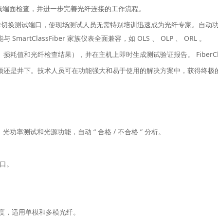
光纤跳线端面检查，并进一步完善光纤连接的工作流程。
切换测试端口，使现场测试人员无需特别培训迅速成为光纤专家。自动功能，如自
ClassFiber 家族仪表全面兼容，如 OLS 、 OLP 、 ORL 。
值和光纤检查结果），并在主机上即时生成测试验证报告。 FiberChe
无论塔顶还是井下。技术人员可在功能强大和易于使用的解决方案中，获得
测试和光源功能，自动 “ 合格 / 不合格 ” 分析。
接口。
精度，适用单模和多模光纤。