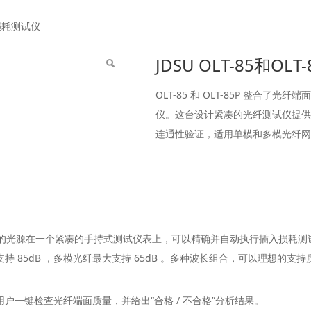
LT-85P光损耗测试仪
P光损耗测试仪
JDSU OLT-85和O
OLT-85 和 OLT-85P 整合
仪。这台设计紧凑的光纤测试仪提供
连通性验证，适用单模和多模光纤网
 4 波长的光源在一个紧凑的手持式测试仪表上，可以精确并自动执行插入损
 85dB ，多模光纤最大支持 65dB 。多种波长组合，可以理想的
可以让用户一键检查光纤端面质量，并给出“合格 / 不合格”分析结果。