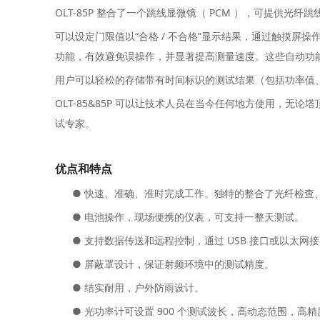
OLT-85P 整合了一个跳线显微镜（ PCM ），可提供
可以设定门限值以“合格 / 不合格”显示结果，通过触摸屏操作
功能，有效避免误操作，并显著提高测量速度。这些自动功能与 Smart
用户可以轻松的存储带有时间标识的测试结果（包括功率值、损耗
OLT-85&85P 可以让技术人员在当今任何地方使用，
试专家。
优点和特点
● 快速、准确、准时完成工作。独特的整合了光纤检查、光功率
● 电池操作，现场便携的仪表，可支持一整天测试。
● 支持数据传送和远程控制，通过 USB 接口或以太网
● 屏蔽罩设计，保证射频环境中的测试精度。
● 结实耐用，户外防雨设计。
● 光功率计可设置 900 个测试波长，高动态范围，高