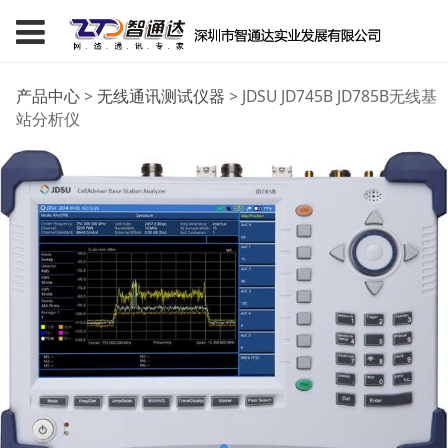
JDSU JD745B JD785B
产品中心
>
无线通讯测试仪器
>
JDSU JD745B JD785B无线基
站分析仪
无线基站分析仪